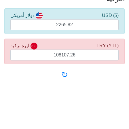
($) USD
دولار أمريكي
(YTL) TRY
ليرة تركية
↻