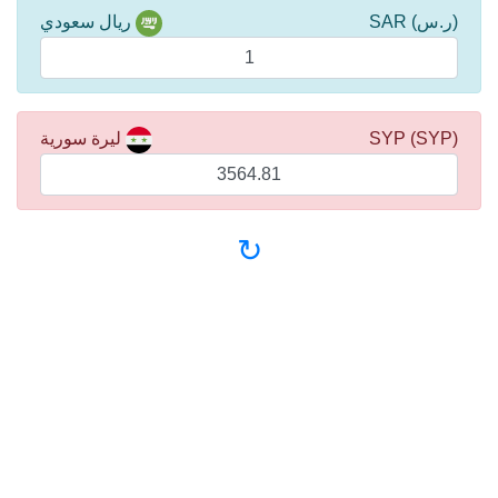
(ر.س) SAR
ريال سعودي
(SYP) SYP
ليرة سورية
↻