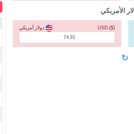
($) USD
دولار أمريكي
↻