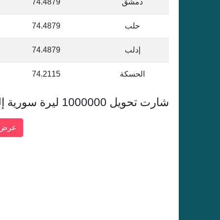
دمشق
74.4879
حلب
74.4879
إدلب
74.4879
الحسكة
74.2115
شارت تحويل 1000000 ليرة سورية إلى الدولار الأمريكي