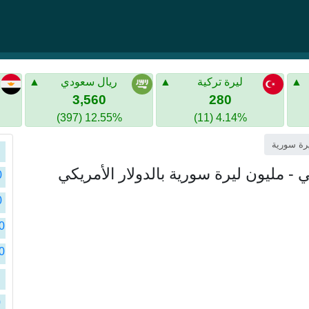
ليرة تركية
ريال سعودي
3,560
280
12.55% (397)
4.14% (11)
سو
سو
ا
سو
ا
سو
ا
سو
ا
ا
0