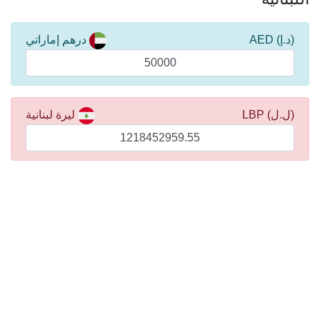
(د.إ) AED
درهم إماراتي
(ل.ل) LBP
ليرة لبنانية