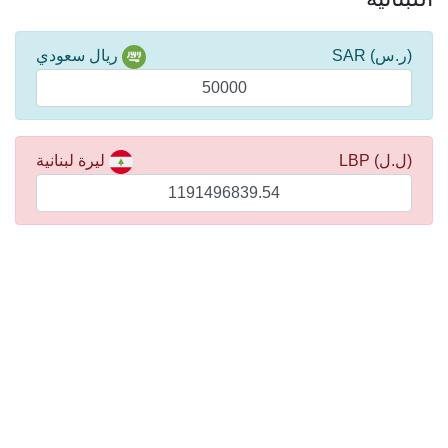
(ر.س) SAR
ريال سعودي
(ل.ل) LBP
ليرة لبنانية