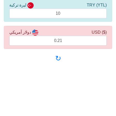
(YTL) TRY
ليرة تركية
($) USD
دولار أمريكي
↻