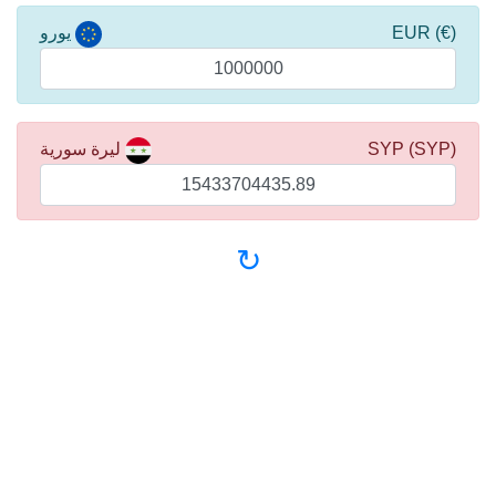
(€) EUR
يورو
(SYP) SYP
ليرة سورية
↻