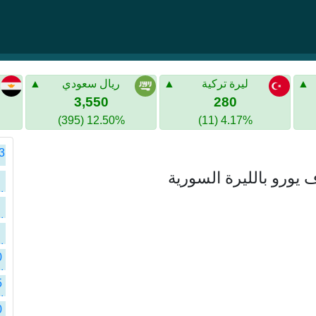
ليرة تركية
ريال سعودي
3,550
280
12.50% (395)
4.17% (11)
ا
ا
ا
ا
ا