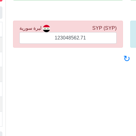
(SYP) SYP
ليرة سورية
↻