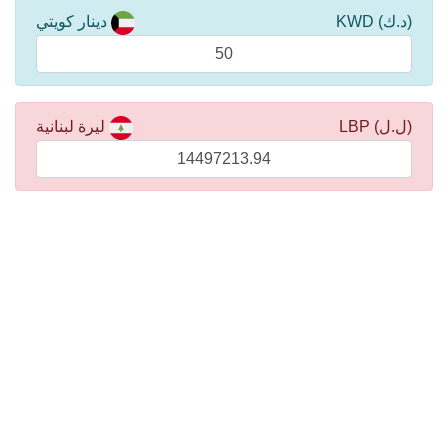
(د.ك) KWD
دينار كويتي
(ل.ل) LBP
ليرة لبنانية