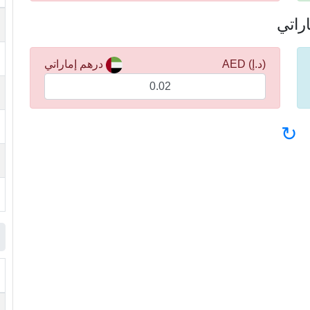
(د.إ) AED
درهم إماراتي
↻