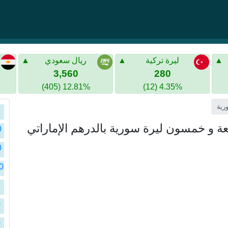
ليرة تركية
ريال سعودي
3,560
280
12.81% (405)
4.35% (12)
سو
سو
ا
سو
ا
سو
ا
ا
0
سو
0