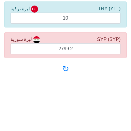
(YTL) TRY
ليرة تركية
(SYP) SYP
ليرة سورية
↻