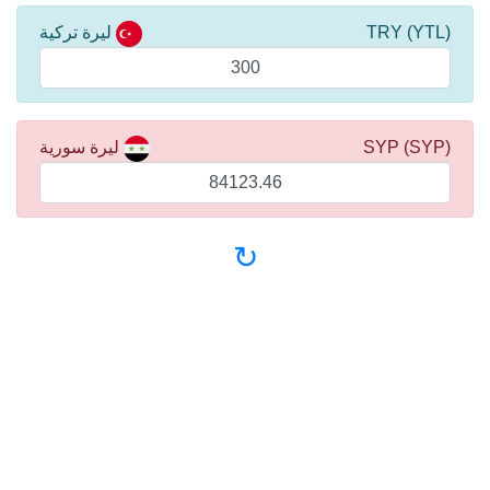
(YTL) TRY
ليرة تركية
(SYP) SYP
ليرة سورية
↻