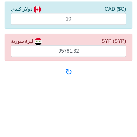
(C$) CAD
دولار كندي
(SYP) SYP
ليرة سورية
↻