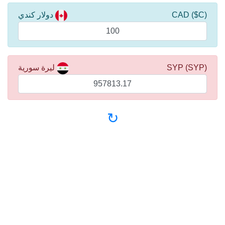
(C$) CAD
دولار كندي
(SYP) SYP
ليرة سورية
↻