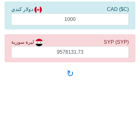
(C$) CAD
دولار كندي
(SYP) SYP
ليرة سورية
↻