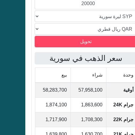
القطري
القطري
القطري
سعر الذهب في سورية
وحدة
شراء
بيع
أوقية
57,958,100
58,283,700
جرام 24K
1,863,600
1,874,100
جرام 22K
1,708,300
1,717,900
جرام 21K
1,630,700
1,639,800