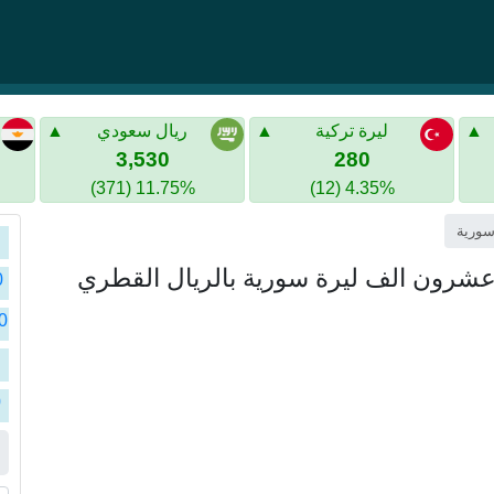
ليرة تركية
ريال سعودي
3,530
280
11.75% (371)
4.35% (12)
سو
سو
سو
0
سو
سو