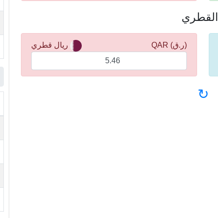
(ر.ق) QAR
ريال قطري
↻