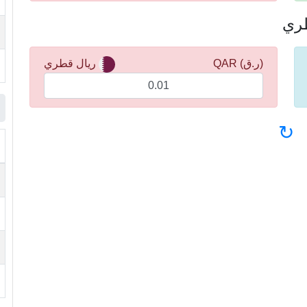
(ر.ق) QAR
ريال قطري
↻