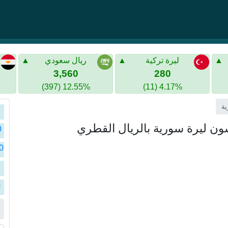
ليرة تركية
ريال سعودي
3,560
280
12.55% (397)
4.17% (11)
سو
سو
سو
0
سو
سو