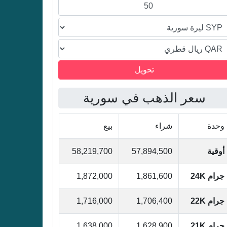
القطري
القطري
القطري
سعر الذهب في سورية
وحدة
شراء
بيع
أوقية
57,894,500
58,219,700
جرام 24K
1,861,600
1,872,000
جرام 22K
1,706,400
1,716,000
جرام 21K
1,628,900
1,638,000