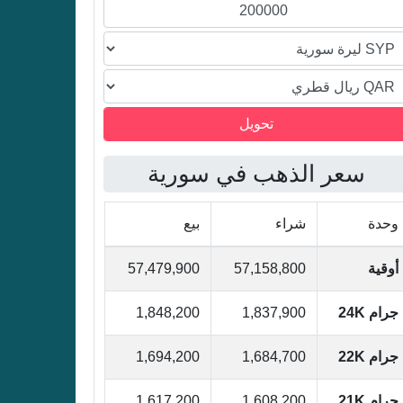
القطري
القطري
القطري
سعر الذهب في سورية
وحدة
شراء
بيع
أوقية
57,158,800
57,479,900
جرام 24K
1,837,900
1,848,200
جرام 22K
1,684,700
1,694,200
جرام 21K
1,608,200
1,617,200