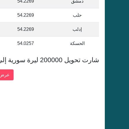
دمشق
54.2269
حلب
54.2269
إدلب
54.2269
الحسكة
54.0257
شارت تحويل 200000 ليرة سورية إلى الريال القطري