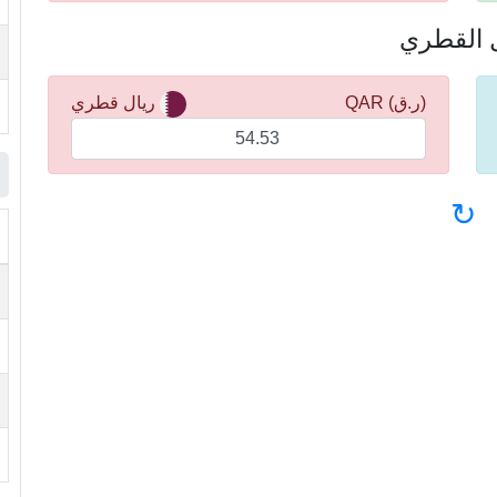
(ر.ق) QAR
ريال قطري
↻