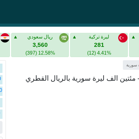
ليرة تركية
ريال سعودي
3,560
281
12.58% (397)
4.41% (12)
سو
سو
سو
0
سو
سو