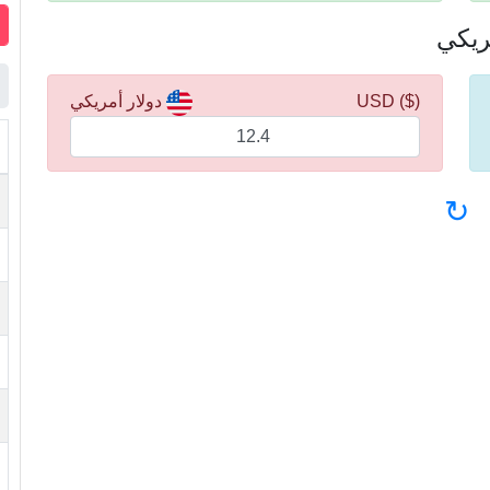
($) USD
دولار أمريكي
↻