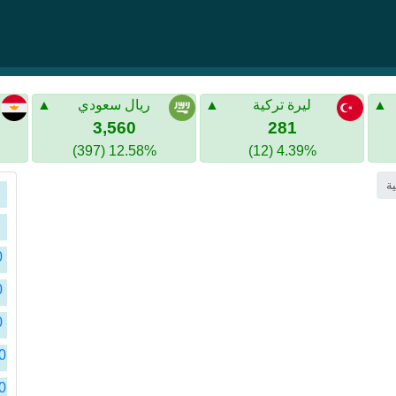
ليرة تركية
ريال سعودي
3,560
281
12.58% (397)
4.39% (12)
ت
ت
ا
ت
ا
ت
ا
ت
ا
ت
ا