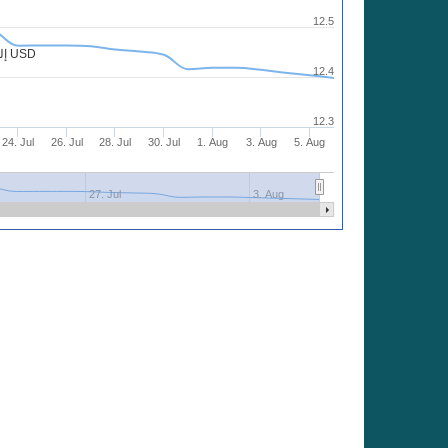
12.5
شارت 590 TRY إلى USD
12.4
12.3
24. Jul
26. Jul
28. Jul
30. Jul
1. Aug
3. Aug
5. Aug
27. Jul
3. Aug