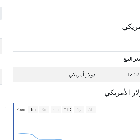
ر البيع
12.52
دولار أمريكي
Zoom
1m
3m
6m
YTD
1y
All