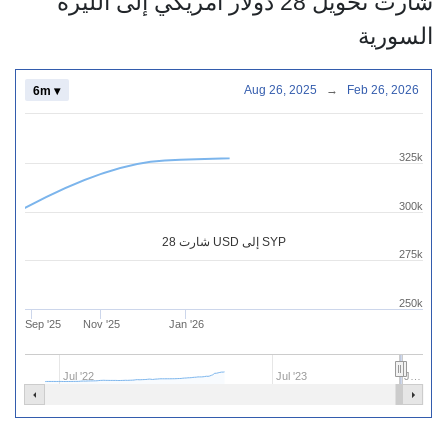
شارت تحويل 28 دولار أمريكي إلى الليرة
السورية
Aug 26, 2025
→
Feb 26, 2026
6m ▾
325k
300k
شارت 28 USD إلى SYP
275k
250k
Sep '25
Nov '25
Jan '26
Jul '22
Jul '23
J…