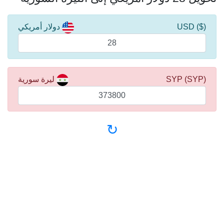
($) USD
دولار أمريكي
(SYP) SYP
ليرة سورية
↻