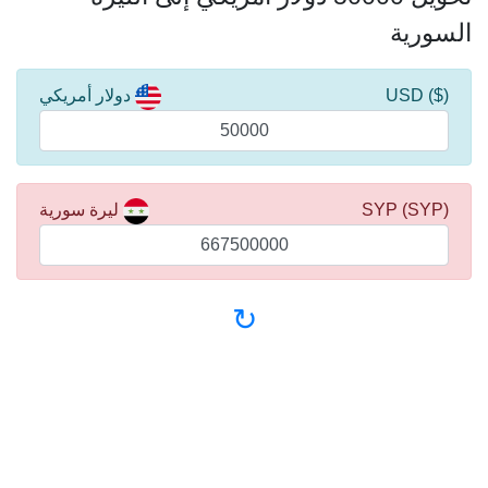
السورية
($) USD
دولار أمريكي
(SYP) SYP
ليرة سورية
↻