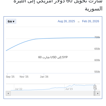
شارت تحويل 60 دولار أمريكي إلى الليرة
السورية
Aug 26, 2025
→
Feb 26, 2026
6m ▾
700k
650k
شارت 60 USD إلى SYP
600k
550k
Sep '25
Nov '25
Jan '26
Jul '22
Jul '23
J…