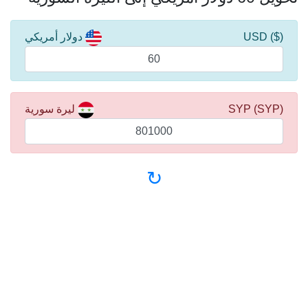
($) USD
دولار أمريكي
(SYP) SYP
ليرة سورية
↻