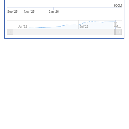
900M
Sep '25
Nov '25
Jan '26
Jul '22
Jul '23
J…