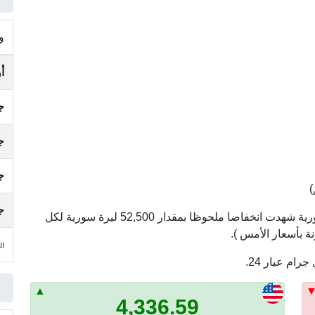
و
أ
جر
جر
جر
جر
أسعار الذهب اليوم ، الجمعة, 7 أغسطس 2026 في سورية شهدت انخفاضا ملحوظا بمقدار 52,500 ليرة سورية لكل
الجمع
4,336.59