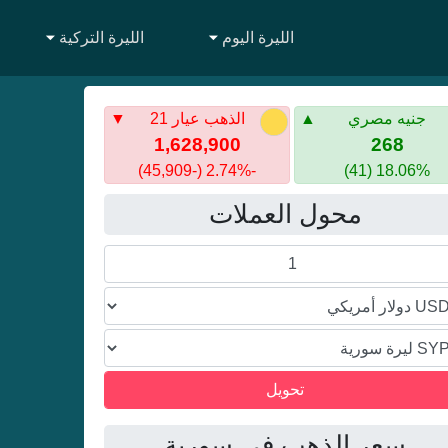
الليرة اليوم
الليرة التركية
جنيه مصري
الذهب عيار 21
1,628,900
268
-2.74% (-45,909)
18.06% (41)
محول العملات
سعر الذهب في سورية