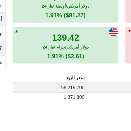
و
دولار أمريكي/أونصة عيار 24
1.91%
($81.27)
أ
ج
139.42
دولار أمريكي/جرام عيار 24
ك
1.91%
($2.61)
الجمع
سعر البيع
58,219,700
1,871,800