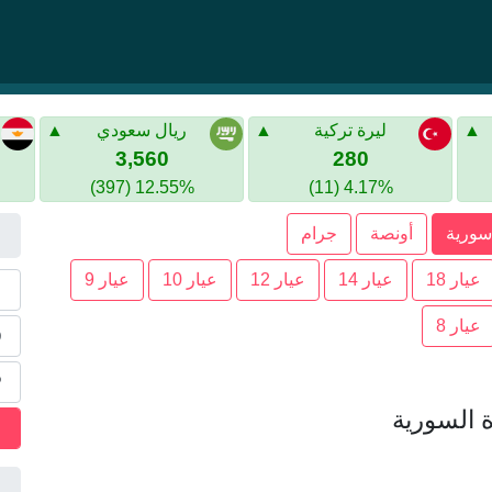
ليرة تركية
ريال سعودي
3,560
280
12.55% (397)
4.17% (11)
سورية
أونصة
جرام
عيار 18
عيار 14
عيار 12
عيار 10
عيار 9
عيار 8