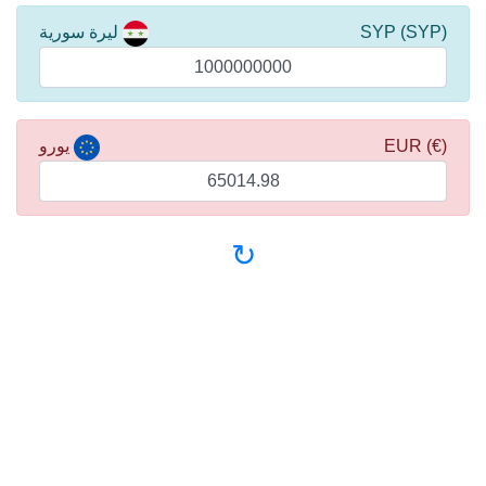
(SYP) SYP
ليرة سورية
(€) EUR
يورو
↻