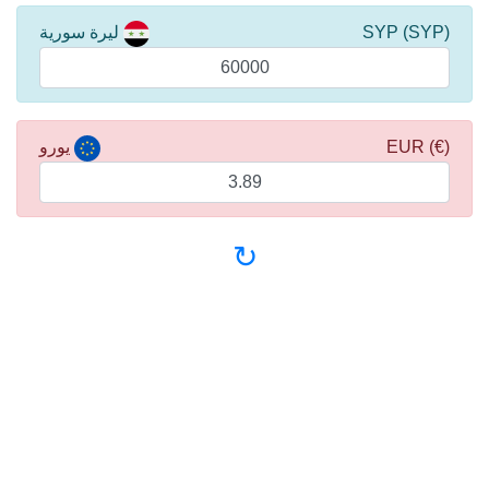
(SYP) SYP
ليرة سورية
(€) EUR
يورو
↻