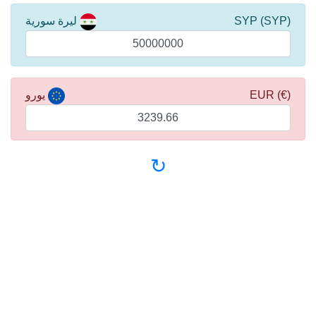
(SYP) SYP
ليرة سورية
(€) EUR
يورو
↻