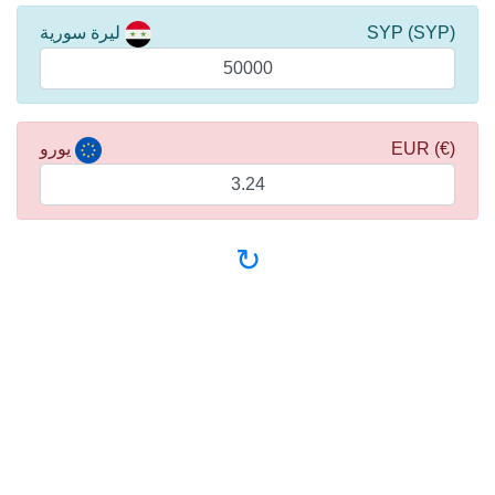
(SYP) SYP
ليرة سورية
(€) EUR
يورو
↻