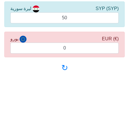
(SYP) SYP
ليرة سورية
(€) EUR
يورو
↻