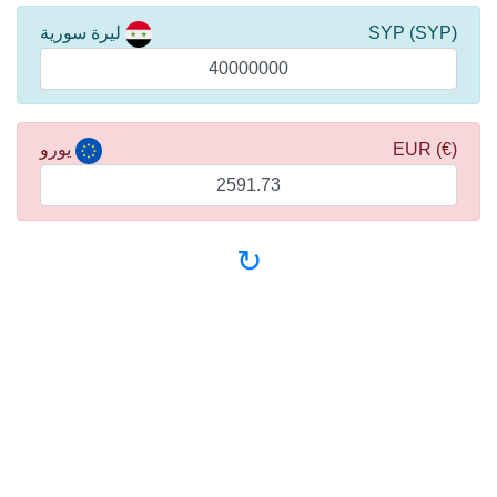
(SYP) SYP
ليرة سورية
(€) EUR
يورو
↻