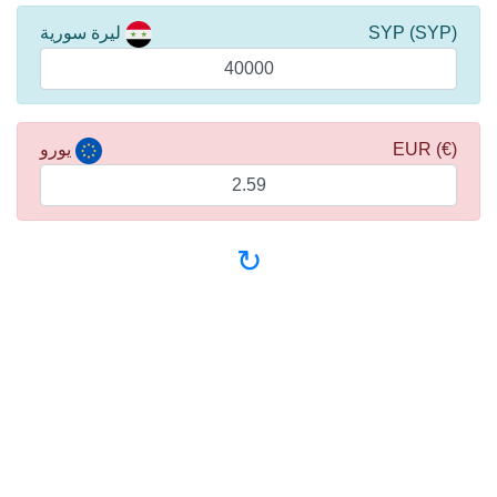
(SYP) SYP
ليرة سورية
(€) EUR
يورو
↻