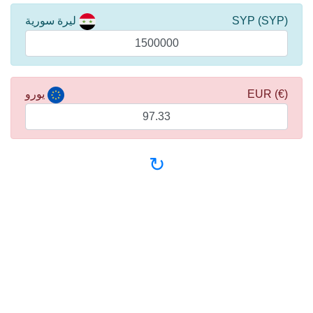
(SYP) SYP
ليرة سورية
(€) EUR
يورو
↻