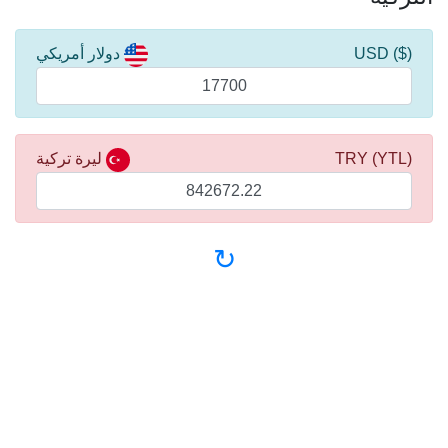
($) USD
دولار أمريكي
(YTL) TRY
ليرة تركية
↻