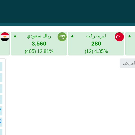
ليرة تركية
ريال سعودي
3,560
280
12.81% (405)
4.35% (12)
ا
ا
ا
ا
ا