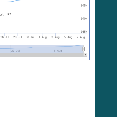
945k
شارت 20000 USD إلى TRY
940k
935k
26. Jul
28. Jul
30. Jul
1. Aug
3. Aug
5. Aug
7. Aug
27. Jul
3. Aug