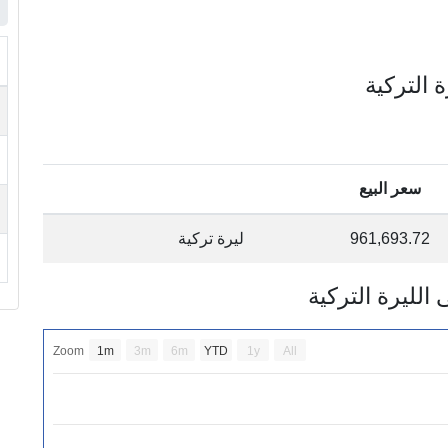
سعر البيع
961,693.72
ليرة تركية
Zoom
1m
3m
6m
YTD
1y
All