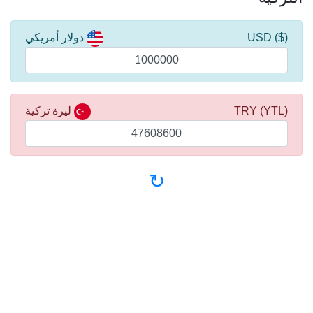
($) USD
دولار أمريكي
(YTL) TRY
ليرة تركية
↻