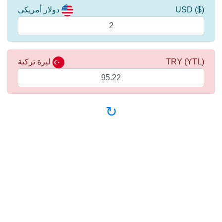
($) USD
دولار أمريكي
(YTL) TRY
ليرة تركية
↻