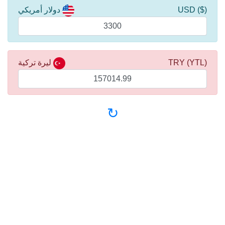
($) USD
دولار أمريكي
(YTL) TRY
ليرة تركية
↻