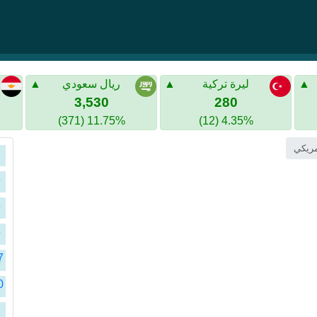
ليرة تركية
ريال سعودي
3,530
280
11.75% (371)
4.35% (12)
ا
ا
ا
ا
ا