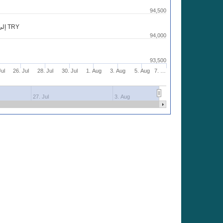
94,500
شارت 2000 USD إلى TRY
94,000
93,500
Jul
26. Jul
28. Jul
30. Jul
1. Aug
3. Aug
5. Aug
7. …
27. Jul
3. Aug