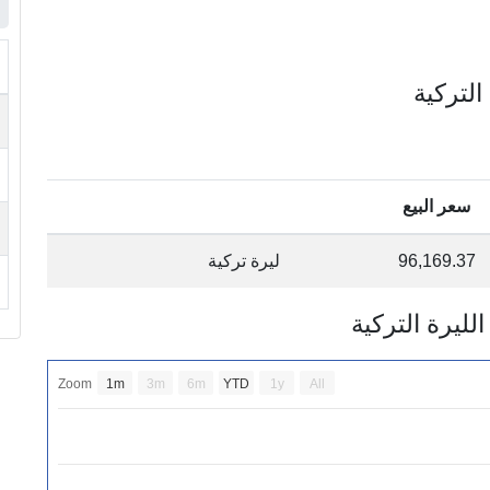
سعر البيع
96,169.37
ليرة تركية
Zoom
1m
3m
6m
YTD
1y
All