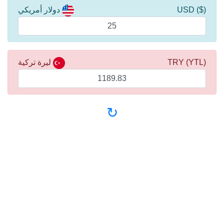
($) USD
دولار أمريكي
(YTL) TRY
ليرة تركية
↻