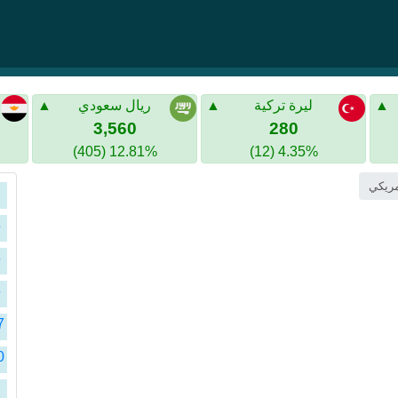
ليرة تركية
ريال سعودي
3,560
280
12.81% (405)
4.35% (12)
ا
ا
ا
ا
ا