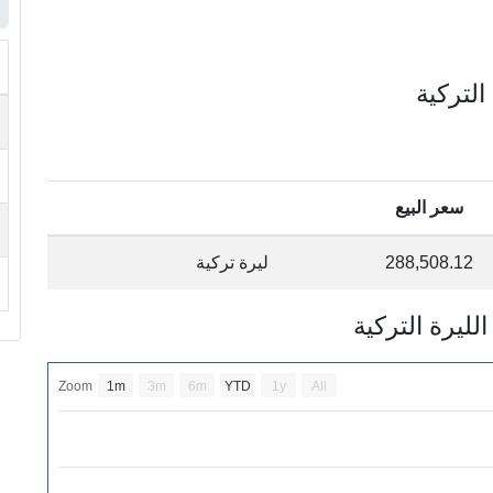
سعر البيع
288,508.12
ليرة تركية
Zoom
1m
3m
6m
YTD
1y
All