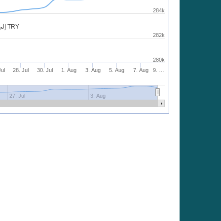
284k
شارت 6000 USD إلى TRY
282k
280k
Jul
28. Jul
30. Jul
1. Aug
3. Aug
5. Aug
7. Aug
9. …
27. Jul
3. Aug